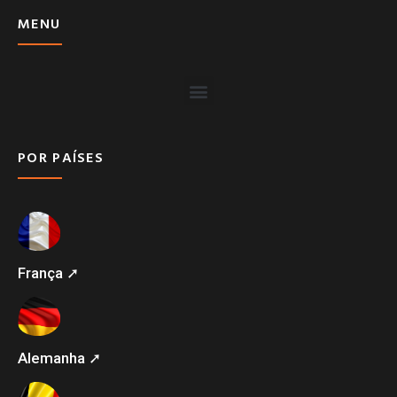
MENU
POR PAÍSES
França ➚
Alemanha ➚