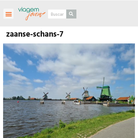
Roteiros Personalizados
zaanse-schans-7