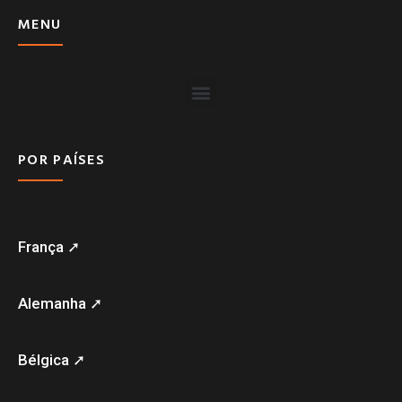
MENU
POR PAÍSES
França ➚
Alemanha ➚
Bélgica ➚