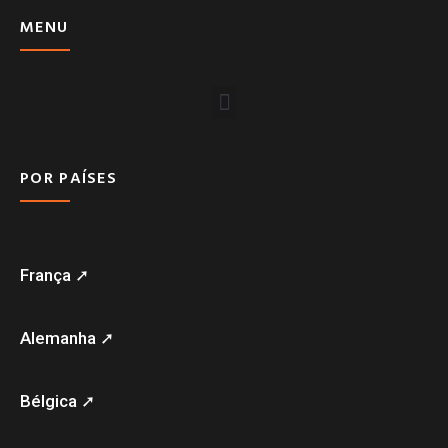
MENU
POR PAÍSES
França ➚
Alemanha ➚
Bélgica ➚