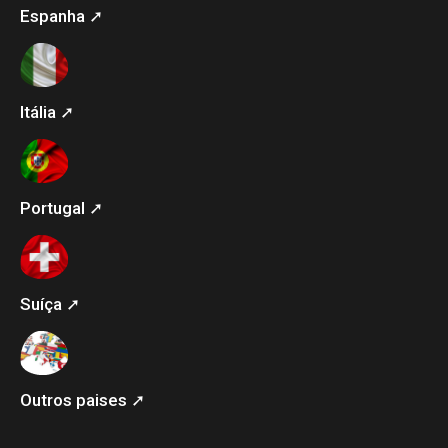
Espanha ➚
Itália ➚
Portugal ➚
Suíça ➚
Outros paises ➚