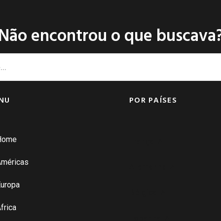
Não encontrou o que buscava
NU
POR PAÍSES
Home
França ➚
Américas
Alemanha ➚
uropa
Bélgica ➚
frica
Espanha ➚