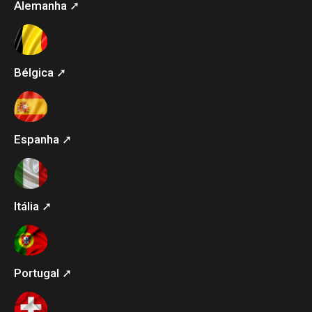
Alemanha ➚
Bélgica ➚
Espanha ➚
Itália ➚
Portugal ➚