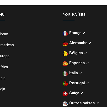
NU
POR PAÍSES
França ➚
Home
Alemanha ➚
Américas
Bélgica ➚
uropa
Espanha ➚
frica
Itália ➚
sia
Portugal ➚
oja
Suíça ➚
Outros paises ➚