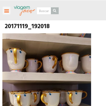
Roteiros Personalizados
20171119_192018