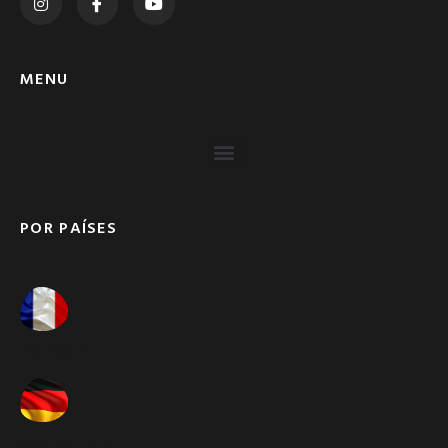
MENU
POR PAÍSES
França ➚
Alemanha ➚