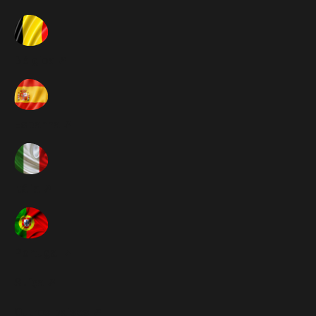
Bélgica ➚
Espanha ➚
Itália ➚
Portugal ➚
Suíça ➚
Outros paises ➚