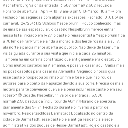
Aschaffenburg Valor da entrada: 3,50€ normal/2,50€ reduzida
Horário de abertura: April-4.10: 9 am-6 pm 5.10-Março: 10 am-4 pm
Fechado nas segundas com algumas excessões. Fechado: 01.01, 3ª de
carnaval, 24/25/31.12 Schloss Mespelbrunn Pouco conhecido, mas
de uma beleza espetacular, o castelo Mespelbrunn merece entrar
nessa lista. Iniciado em 1427, o castelo renascentista Mespelbrunn fica
a 70 km de Frankfurt e é ainda a moradia dos herdeiros na ala sul. A
ala norte é parcialmente aberta ao público. Não deixe de fazer uma
visita guiada durante a sua visita que inicia a cada 25 minutos.
Também há um café na construção que antigamente era o estábulo.
Como muitos castelos na Alemanha, é possível casar aqui. Saiba mais
no post castelos para casar na Alemanha. Segundo o nosso guia,
esse castelo hospedou os irmão Grimm e foi ele que inspirou os
autores para o conto da Rapunzel devido a sua torre. Precisa de mais
motivo para te convencer que vale a pena incluir esse castelo em seu
roteiro? 🙂 Cidade: Mespelbrunn Valor da entrada: 5,50€
normal/2,50€ reduzida (inclui tour de 40min) Horário de abertura:
diariamente das 9-17h. Fechado durante o inverno a partir de
novembro. Residenzschloss Darmstadt Localizado no centro da
cidade de Darmstadt, esse castelo é a antiga residencia e sede
administrativa dos Duques de Hesse-Darmstadt. Hoje o castelo é a