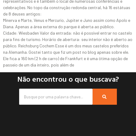
representativos e é também o local de numerosas conferências e
celebrações. No topo da construção redonda central, há 16 estátuas
de 8 deuses antigos:
Minerva e Marte, Venus e Mercurio, Jupiter e Juno assim como Apolo e
Diana. Apenas a área externa do parque é aberta ao público.
Cidade: Wiesbaden Valor da entrada: não é possível entrar no castelo
para fins de turismo. Horário de abertura: seu interior não é aberto ao
público. Reichsburg Cochem Esse é um dos meus castelos preferidos
na Alemanha. Gostei tanto que fiz um post no blog apenas sobre ele.
Ele fica a 160 km (2 h de carro) de Frankfurt e é uma ótima opção de
passeio de um dia inteiro, pois além de
Não encontrou o que buscava?