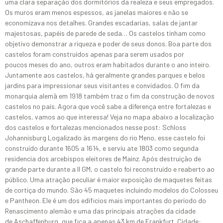
uma clara separação dos dormitórios da realeza e seus empregados.
Os muros eram menos espessos, as janelas maiores e não se
economizava nos detalhes. Grandes escadarias, salas de jantar
majestosas, papéis de parede de seda… Os castelos tinham como
objetivo demonstrar a riqueza e poder de seus donos. Boa parte dos
castelos foram construídos apenas para serem usados por
poucos meses do ano, outros eram habitados durante o ano inteiro.
Juntamente aos castelos, há geralmente grandes parques e belos
jardins para impressionar seus visitantes e convidados. O fim da
monarquia alemã em 1918 também traz o fim da construção de novos
castelos no país. Agora que você sabe a diferença entre fortalezas e
castelos, vamos ao que interessa! Veja no mapa abaixo a localização
dos castelos e fortalezas mencionados nesse post: Schloss
Johannisburg Logalizado às margens do rio Meno, esse castelo foi
construído durante 1605 a 1614, e serviu ate 1803 como segunda
residencia dos arcebispos eleitores de Mainz. Após destruição de
grande parte durante a II GM, o castelo foi reconstruído e reaberto ao
público. Uma atração peculiar é maior exposição de maquetes feitas
de cortiça do mundo. São 45 maquetes incluindo modelos do Colosseu
e Pantheon. Ele é um dos edificios mais importantes do período do
Renascimento alemão e uma das principais atrações da cidade
de Aschaffenburg, que fica a apenas 43 km de Frankfurt. Cidade: