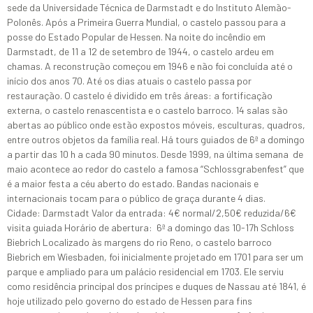
sede da Universidade Técnica de Darmstadt e do Instituto Alemão-
Polonês. Após a Primeira Guerra Mundial, o castelo passou para a
posse do Estado Popular de Hessen. Na noite do incêndio em
Darmstadt, de 11 a 12 de setembro de 1944, o castelo ardeu em
chamas. A reconstrução começou em 1946 e não foi concluída até o
início dos anos 70. Até os dias atuais o castelo passa por
restauração. O castelo é dividido em três áreas: a fortificação
externa, o castelo renascentista e o castelo barroco. 14 salas são
abertas ao público onde estão expostos móveis, esculturas, quadros,
entre outros objetos da família real. Há tours guiados de 6ª a domingo
a partir das 10 h a cada 90 minutos. Desde 1999, na última semana de
maio acontece ao redor do castelo a famosa “Schlossgrabenfest” que
é a maior festa a céu aberto do estado. Bandas nacionais e
internacionais tocam para o público de graça durante 4 dias.
Cidade: Darmstadt Valor da entrada: 4€ normal/2,50€ reduzida/6€
visita guiada Horário de abertura: 6ª a domingo das 10-17h Schloss
Biebrich Localizado às margens do rio Reno, o castelo barroco
Biebrich em Wiesbaden, foi inicialmente projetado em 1701 para ser um
parque e ampliado para um palácio residencial em 1703. Ele serviu
como residência principal dos príncipes e duques de Nassau até 1841, é
hoje utilizado pelo governo do estado de Hessen para fins