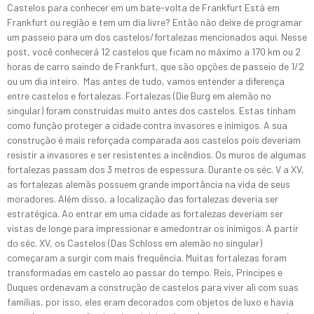
Castelos para conhecer em um bate-volta de Frankfurt Está em
Frankfurt ou região e tem um dia livre? Então não deixe de programar
um passeio para um dos castelos/fortalezas mencionados aqui. Nesse
post, você conhecerá 12 castelos que ficam no máximo a 170 km ou 2
horas de carro saindo de Frankfurt, que são opções de passeio de 1/2
ou um dia inteiro. Mas antes de tudo, vamos entender a diferença
entre castelos e fortalezas. Fortalezas (Die Burg em alemão no
singular) foram construídas muito antes dos castelos. Estas tinham
como função proteger a cidade contra invasores e inimigos. A sua
construção é mais reforçada comparada aos castelos pois deveriam
resistir a invasores e ser resistentes a incêndios. Os muros de algumas
fortalezas passam dos 3 metros de espessura. Durante os séc. V a XV,
as fortalezas alemãs possuem grande importância na vida de seus
moradores. Além disso, a localização das fortalezas deveria ser
estratégica. Ao entrar em uma cidade as fortalezas deveriam ser
vistas de longe para impressionar e amedontrar os inimigos. A partir
do séc. XV, os Castelos (Das Schloss em alemão no singular)
começaram a surgir com mais frequência. Muitas fortalezas foram
transformadas em castelo ao passar do tempo. Reis, Príncipes e
Duques ordenavam a construção de castelos para viver ali com suas
famílias, por isso, eles eram decorados com objetos de luxo e havia