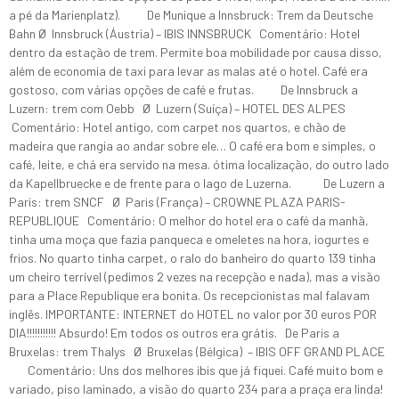
a pé da Marienplatz). De Munique a Innsbruck: Trem da Deutsche
Bahn Ø Innsbruck (Áustria) – IBIS INNSBRUCK Comentário: Hotel
dentro da estação de trem. Permite boa mobilidade por causa disso,
além de economia de taxi para levar as malas até o hotel. Café era
gostoso, com várias opções de café e frutas. De Innsbruck a
Luzern: trem com Oebb Ø Luzern (Suíça) – HOTEL DES ALPES
Comentário: Hotel antigo, com carpet nos quartos, e chão de
madeira que rangia ao andar sobre ele… O café era bom e simples, o
café, leite, e chá era servido na mesa. ótima localização, do outro lado
da Kapellbruecke e de frente para o lago de Luzerna. De Luzern a
Paris: trem SNCF Ø Paris (França) – CROWNE PLAZA PARIS-
REPUBLIQUE Comentário: O melhor do hotel era o café da manhã,
tinha uma moça que fazia panqueca e omeletes na hora, iogurtes e
frios. No quarto tinha carpet, o ralo do banheiro do quarto 139 tinha
um cheiro terrível (pedimos 2 vezes na recepção e nada), mas a visão
para a Place Republique era bonita. Os recepcionistas mal falavam
inglês. IMPORTANTE: INTERNET do HOTEL no valor por 30 euros POR
DIA!!!!!!!!!!! Absurdo! Em todos os outros era grátis. De Paris a
Bruxelas: trem Thalys Ø Bruxelas (Bélgica) – IBIS OFF GRAND PLACE
Comentário: Uns dos melhores ibis que já fiquei. Café muito bom e
variado, piso laminado, a visão do quarto 234 para a praça era linda!