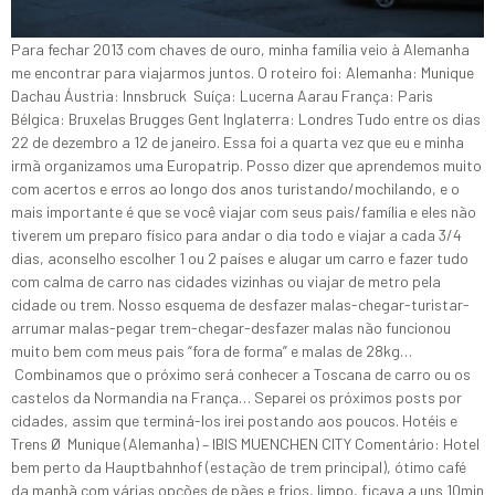
Para fechar 2013 com chaves de ouro, minha família veio à Alemanha
me encontrar para viajarmos juntos. O roteiro foi: Alemanha: Munique
Dachau Áustria: Innsbruck Suíça: Lucerna Aarau França: Paris
Bélgica: Bruxelas Brugges Gent Inglaterra: Londres Tudo entre os dias
22 de dezembro a 12 de janeiro. Essa foi a quarta vez que eu e minha
irmã organizamos uma Europatrip. Posso dizer que aprendemos muito
com acertos e erros ao longo dos anos turistando/mochilando, e o
mais importante é que se você viajar com seus pais/família e eles não
tiverem um preparo físico para andar o dia todo e viajar a cada 3/4
dias, aconselho escolher 1 ou 2 países e alugar um carro e fazer tudo
com calma de carro nas cidades vizinhas ou viajar de metro pela
cidade ou trem. Nosso esquema de desfazer malas-chegar-turistar-
arrumar malas-pegar trem-chegar-desfazer malas não funcionou
muito bem com meus pais “fora de forma” e malas de 28kg…
Combinamos que o próximo será conhecer a Toscana de carro ou os
castelos da Normandia na França… Separei os próximos posts por
cidades, assim que terminá-los irei postando aos poucos. Hotéis e
Trens Ø Munique (Alemanha) – IBIS MUENCHEN CITY Comentário: Hotel
bem perto da Hauptbahnhof (estação de trem principal), ótimo café
da manhã com várias opções de pães e frios, limpo, ficava a uns 10min