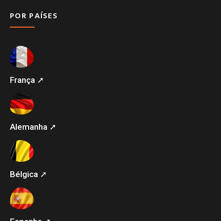
POR PAÍSES
França ➚
Alemanha ➚
Bélgica ➚