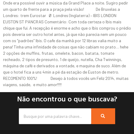
Onde era possível ouvir a música da Grand Place a noite. Sugiro pedir
um quarto de frente para a praça pela visão! De Bruxelas a
Londres: trem Eurostar Ø Londres (Inglaterra) – IBIS LONDON
EUSTON ST PANCRAS Comentário: Com toda certeza o Ibis mais
chique que fui. A recepção é enorme e acho que o Ibis comprou o prédio
pois deveria ser outro hotel antes, já que não parecia nem um pouco
com os “padrões” Ibis. O cafe da manhã por 12 libras valia muito a
pena! Tinha uma infinidade de coisas que não cabiam no prato… hehe
2 opções de muffins, frutas, omelete, bacon, batata, tomate
recheado, 2 tipos de presunto, 1 de queijo, nutella, Cha Twinnings,
máquina de café e derivados a vontade, e maquina de suco. Além de
que o hotel fica a uns 4min a pé da estação de Euston de metro.
RECOMENTO 100%! Desejo à todos vocês um Feliz 2014, muitas
viagens, saúde, e muito amor!!!!!
Não encontrou o que buscava?