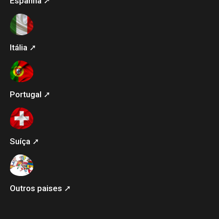
Espanha ➚
Itália ➚
Portugal ➚
Suíça ➚
Outros paises ➚