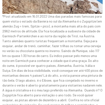
*Post atualizado em 16.01.2022 Uma das paradas mais famosas para
quem visita o estado da Baviera no sul da Alemanha é o Zugspitze (em
alemão Zug = trem, Spitze = pico), a montanha mais alta do país com
2962 metros de altitude. Ela fica localizada a sudoeste da cidade de
Garmisch-Partenkirchen e ao norte da região de Tirol, na Áustria.
Tanto alemães quanto turistas frequentam a montanha. Seja para
esquiar, andar de trenó, caminhar, fazer trilhas ou tomar uma cerveja
no verão ou chocolate quente no inverno. Saindo de Munique, são 117
km ou quase 1:30 horas de carro. Eu indico passar pelo menos uma
noite em Garmisch para conhecer a cidade que é uma graça. Do alto
do cume, é possível ver quatro países, Alemanha, Áustria, Itália e
Suíça. Em dias de boa visibilidade, você consegue ver até 400 picos de
montanhas desses 4 países! Lá do alto, a vista parece uma pintura de
tão bela. O lago abaixo, é o Eibsee, que fica congelado no inverno e
durante o verão é aberto gratuitamente para visitantes nadarem nele.
A água é cristalina e é o meu lago preferido na Alemanha. Quando ir? O
Zugspitze fica aberto para visitação o ano todo. Se você quiser
esquiar, as pistas abrem de dezembro a abril. Confira no site oficial
os horários de visitação. Se você gostar de trilhas e caminhadas, o