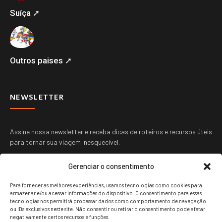
Suíça ➚
Outros paises ➚
NEWSLETTER
Assine nossa newsletter e receba dicas de roteiros e recursos úteis
para tornar sua viagem inesquecível.
Gerenciar o consentimento
Para fornecer as melhores experiências, usamos tecnologias como cookies para
armazenar e/ou acessar informações do dispositivo. O consentimento para essas
tecnologias nos permitirá processar dados como comportamento de navegação
ou IDs exclusivos neste site. Não consentir ou retirar o consentimento pode afetar
ENVIAR
negativamente certos recursos e funções.