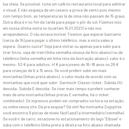
lua cheia. Se possível, tome um café no restaurante local para admirar
o visual. E não esqueça de um casaco a prova de vento pois mesmo
com tempo bom, as temperaturas lá de cima não passam de 15 graus.
Outra dica é ir no fim da tarde para pegar o pôr do sol. Fizemos isso
em nossa última visita no local (em 15.01.2022) e não nos
arrependemos. O céu estava incrível. Tivemos que esperar bastante
(cerca de 1h) para pegar o último teleférico, mas a vista valeu a
espera. Quanto custa? Seja para visitar ou apenas para subir para
tirar fotos, seja de trem (linha vermelha sinuisa da foto abaixo) ou de
teleférico (linha vermelha em linha reta da ilustração abaixo), valor é o
mesmo: 52 € para adultos, 41 € para jovens de 16-18 anos ou 26 €
para crianças de 6 a 15 anos. Se você preferir subir em mais
montanhas (linhas preta abaixo), o valor muda de acordo com as
montanhas que você quer subir: Garmisch-Classic ticket: Subida OU
descida: Subida E descida: Se tiver mais tempo e preferir conhecer
mais de uma montanha (linhas pretas E vermelha, há o ticket
combinado): Os ingressos podem ser comprados na hora na estação,
ou online nesse site. Dá pra esquiar? Dá sim! Na montanha Zugspitze
você encontra 9 pistas de níveis fácil (azul) a intermediário (vermelha).
Se você ir de carro, estacione no estacionamento do lago “Eibsee” e
suba com o teleférico (linha preta à direita na foto abaixo chamada