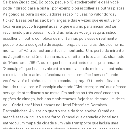
Seilbahn Zugspitze). Do topo, pegue o “Gletscherbahn” e de lá você
pode ir direto para a pista 1 por exemplo ou escolher as outras pistas.
As gôndolas para os esquiadores estão inclusas no valor do “day
ticket”. Essas pistas são bem largas e das 4 vezes que eu estive no
local eram pouco frequentadas, o que é ótimo para iniciantes! Eu
recomendo para passar 1 ou 2 dias nela. Se você já esquia, indico
escolher um outro complexo de montanhas pois esse é realmente
pequeno para que gosta de esquiar longas distâncias. Onde comer na
montanha? Há três restaurantes na montanha. Um, perto do mirante
no Zugspitze em si (montanha mais a direita na foto acima), chamado
de “Panorama 2962“, outro que fica na estação de esqui chamado
“Sonnalpin“, que fica no vale entre a montanha do meio e a montanha
a direita na foto acima e funciona com sistema “self service”, onde
você vai até o balcão, escolhe a comida e paga. O terceiro, fica do
lado do restaurante Sonnalpin chamado “Gletschergarten” que oferece
serviço de atendimento na mesa. Em ambos os três você encontra
opções de almoço, bebidas e sobremesas. Veja foto de cada um deles
aqui. Onde ficar? Nós ficamos no Hotel Trithof em Garmisch-
Partenkirchen. A vista do quarto era a da foto abaixo. O café da
manhã estava incluso e era farto. O casal que gerencia o hotel nos
entregou um mapa da cidade e um vale transporte que incluia uma
piscina local de graça para turistas. Informe-se em seu hotel sobre