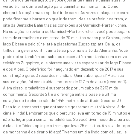
verão é uma ótima estação para caminhar na montanha. Como
chegar? A opção mais rápida é ir de carro. Ás vezes o aluguel de carro
pode ficar mais barato do que ir de trem. Mas se preferir ir de trem, o
site da Deutsche Bahn traz as conexões até Garmisch-Partenkichen.
Na estação ferroviária de Garmisch-Partenkirchen, você pode pegar o
trem de cremalheira e em cerca de 70 minutos passa por Grainau, pelo
lago Eibsee e pelo túnel até a plataforma Zugspitzplatt. De lá, os
trilhos na geleira continuam até ao pico mais alto da Alemanha. Você
pode optar também por subir ou descer até a montanha com o novo
teleférico Zugspitze, que oferece uma vista espetacular do lago Eibsee
e dos Alpes. O teleférico foi inaugurado em dezembro de 2017 e sua
construção gerou 3 recordes mundiais! Quer saber quais? Para sua
sustentação, foi construída uma torre de 127 m de altura (recorde 1).
Além disso, o teleférico é sustentado por um cabo de 3213 m de
comprimento (recorde 2), e a diferença entre a base e a última
estação do teleférico são de 1945 metros de altitude (recorde 3).
Essa foi o transporte que optamos e gostamos muito! A vista lá de
cima é linda! Lembramos que o percurso leva em torno de 15 minutos e
não há lugar para sentar no teleférico. Se você tiver medo de altura ou
é claustrofóbico, opte pelo trem, que leva 25 minutos. A vista do topo
da montanha é de tirar o fôlego! Tivemos um dia lindo com céu azul e