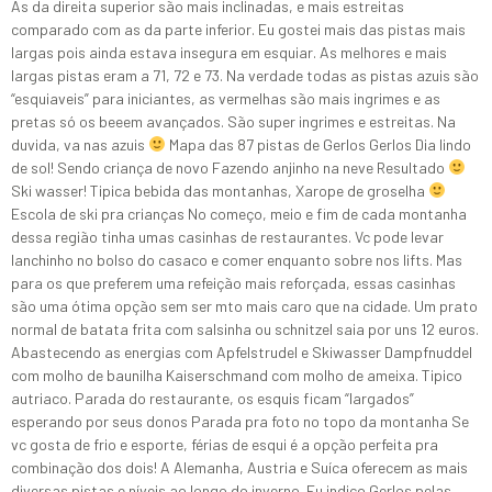
As da direita superior são mais inclinadas, e mais estreitas
comparado com as da parte inferior. Eu gostei mais das pistas mais
largas pois ainda estava insegura em esquiar. As melhores e mais
largas pistas eram a 71, 72 e 73. Na verdade todas as pistas azuis são
“esquiaveis” para iniciantes, as vermelhas são mais ingrimes e as
pretas só os beeem avançados. São super ingrimes e estreitas. Na
duvida, va nas azuis
Mapa das 87 pistas de Gerlos Gerlos Dia lindo
de sol! Sendo criança de novo Fazendo anjinho na neve Resultado
Ski wasser! Tipica bebida das montanhas, Xarope de groselha
Escola de ski pra crianças No começo, meio e fim de cada montanha
dessa região tinha umas casinhas de restaurantes. Vc pode levar
lanchinho no bolso do casaco e comer enquanto sobre nos lifts. Mas
para os que preferem uma refeição mais reforçada, essas casinhas
são uma ótima opção sem ser mto mais caro que na cidade. Um prato
normal de batata frita com salsinha ou schnitzel saia por uns 12 euros.
Abastecendo as energias com Apfelstrudel e Skiwasser Dampfnuddel
com molho de baunilha Kaiserschmand com molho de ameixa. Tipico
autriaco. Parada do restaurante, os esquis ficam “largados”
esperando por seus donos Parada pra foto no topo da montanha Se
vc gosta de frio e esporte, férias de esqui é a opção perfeita pra
combinação dos dois! A Alemanha, Austria e Suíca oferecem as mais
diversas pistas e níveis ao longo do inverno. Eu indico Gerlos pelas