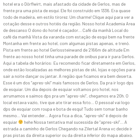
hotel era o Dörflwirt, mais afastado da cidade de Gerlos, mas de
frente pra uma pista de esqui. Ele foi construído em 1336. Era quase
todo de madeira, em estilo tirorez. Um charme! Clique aqui para ver a
cotação desse e outros hotéis da região. Nosso hotel Academia Area
de descanso O dono do hotel é caçador… Café da manhã Local do
café da manhã Vista da varanda com estação de esqui bem na frente
Montanha em frente ao hotel, com algumas pistas apenas, e trenó.
Pista em frente ao hotel Gerlossteinwand de 2166m de altitude Em
frente ao nosso hotel tinha uma parade de onibus para ir para Gerlos.
Aqui a tabela de horários: Eu recomendo ficar diretamente em Gerlos,
onde estão localizadas as melhores pistas de ski, lojas e opções para
sair a noite dançar ou jantar. A região que ficamos era bem deserta.
Esse é um dos “apres-ski” mais famosos de Gerlos. Da pra ir logo dps
de esquiar. Um dia depois de esquiar voltamos pro hotel, nos
arrumamos e saimos dps pra um “apres-ski”, chegamos era 20h. O
local estava vazio, tive que ate tirar essa foto… O pessoal vai logo
dps de esquiar com roupa e bota de esqui! Tudo sem tomar banho
mesmo… Vai entender… Agora fica a dica, “apres-ski” é depois de
esquiar
hehe Nossa tentativa mal sucessida de “apres-ski”… A
estrada a caminho de Gerlos Chegando na Zilertal Arena vc decide ir
pras pistas da direita superior ou da direita inferior do mapa abaixo.