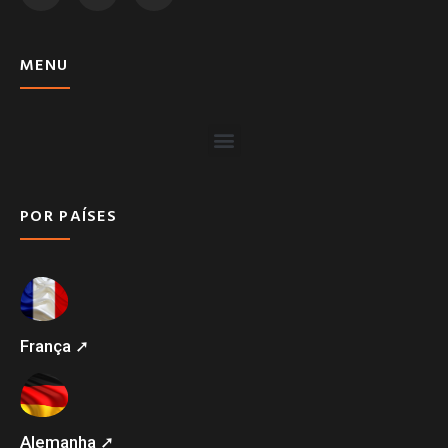
MENU
POR PAÍSES
França ➚
Alemanha ➚