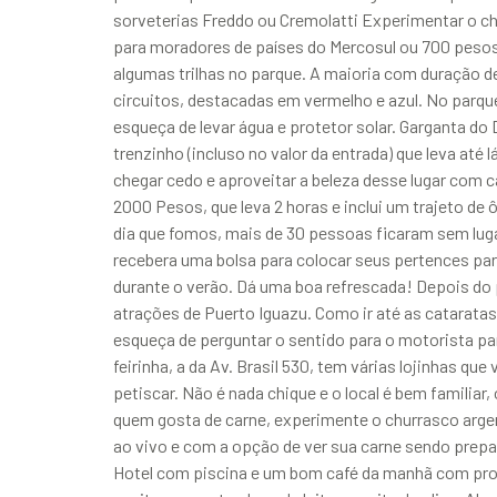
sorveterias Freddo ou Cremolatti Experimentar o ch
para moradores de países do Mercosul ou 700 pesos
algumas trilhas no parque. A maioria com duração de
circuitos, destacadas em vermelho e azul. No parque 
esqueça de levar água e protetor solar. Garganta do
trenzinho (incluso no valor da entrada) que leva at
chegar cedo e aproveitar a beleza desse lugar com
2000 Pesos, que leva 2 horas e inclui um trajeto de 
dia que fomos, mais de 30 pessoas ficaram sem lugar
recebera uma bolsa para colocar seus pertences par
durante o verão. Dá uma boa refrescada! Depois do 
atrações de Puerto Iguazu. Como ir até as catarata
esqueça de perguntar o sentido para o motorista par
feirinha, a da Av. Brasil 530, tem várias lojinhas qu
petiscar. Não é nada chique e o local é bem familiar
quem gosta de carne, experimente o churrasco arge
ao vivo e com a opção de ver sua carne sendo prepar
Hotel com piscina e um bom café da manhã com prod