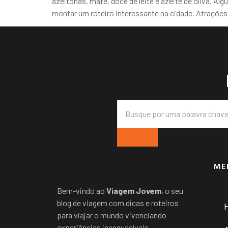
azeitonas, mate, doce de leite e azeite de oliva. 
montar um roteiro interessante na cidade. Atrações
ME
Bem-vindo ao
Viagem Jovem
, o seu
blog de viagem com dicas e roteiros
para viajar o mundo vivenciando
experiências inesquecíveis.