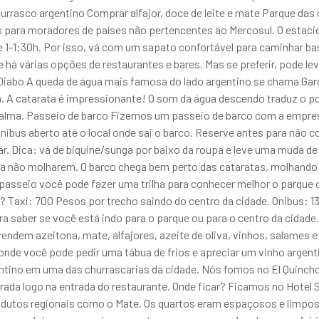
urrasco argentino Comprar alfajor, doce de leite e mate Parque das
 para moradores de países não pertencentes ao Mercosul. O estacio
 1-1:30h. Por isso, vá com um sapato confortável para caminhar bas
há várias opções de restaurantes e bares. Mas se preferir, pode lev
 Diabo A queda de água mais famosa do lado argentino se chama Garg
é lá. A catarata é impressionante! O som da água descendo traduz o 
 calma. Passeio de barco Fizemos um passeio de barco com a empre
ônibus aberto até o local onde sai o barco. Reserve antes para não co
. Dica: vá de biquine/sunga por baixo da roupa e leve uma muda de 
a não molharem. O barco chega bem perto das cataratas, molhando 
passeio você pode fazer uma trilha para conhecer melhor o parque o
s? Taxi: 700 Pesos por trecho saindo do centro da cidade. Onibus: 
a saber se você está indo para o parque ou para o centro da cidade
e vendem azeitona, mate, alfajores, azeite de oliva, vinhos, salames e
, onde você pode pedir uma tábua de frios e apreciar um vinho argen
ntino em uma das churrascarias da cidade. Nós fomos no El Quinch
ada logo na entrada do restaurante. Onde ficar? Ficamos no Hotel S
utos regionais como o Mate. Os quartos eram espaçosos e limpos: