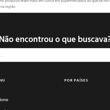
Alguns produtos eram mais em conta em supermercados do que na feir
 na região
Não encontrou o que buscava
NU
POR PAÍSES
Home
França ➚