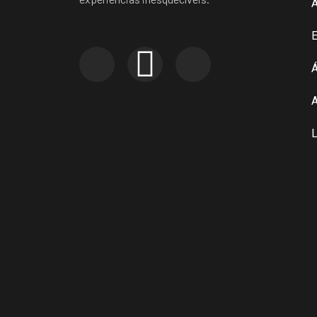
E
Á
A
L