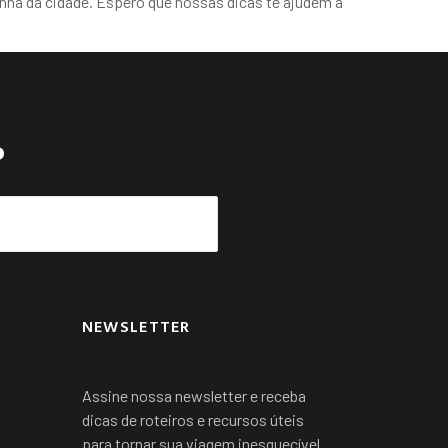
inha da cidade. Espero que nossas dicas te ajudem a
?
NEWSLETTER
Assine nossa newsletter e receba
dicas de roteiros e recursos úteis
para tornar sua viagem inesquecível.