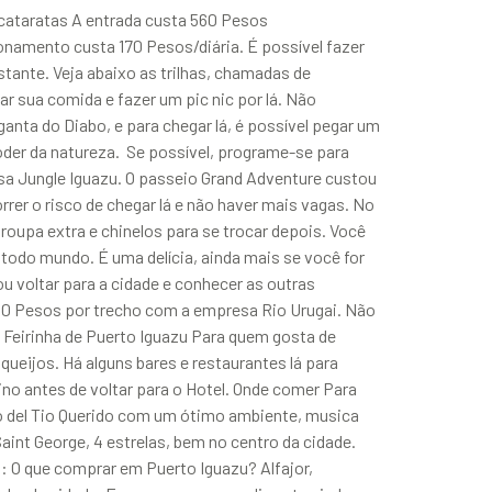
 cataratas A entrada custa 560 Pesos
namento custa 170 Pesos/diária. É possível fazer
tante. Veja abaixo as trilhas, chamadas de
ar sua comida e fazer um pic nic por lá. Não
anta do Diabo, e para chegar lá, é possível pegar um
poder da natureza. Se possível, programe-se para
sa Jungle Iguazu. O passeio Grand Adventure custou
rrer o risco de chegar lá e não haver mais vagas. No
roupa extra e chinelos para se trocar depois. Você
todo mundo. É uma delícia, ainda mais se você for
u voltar para a cidade e conhecer as outras
130 Pesos por trecho com a empresa Rio Urugai. Não
. Feirinha de Puerto Iguazu Para quem gosta de
 queijos. Há alguns bares e restaurantes lá para
tino antes de voltar para o Hotel. Onde comer Para
o del Tio Querido com um ótimo ambiente, musica
aint George, 4 estrelas, bem no centro da cidade.
 O que comprar em Puerto Iguazu? Alfajor,