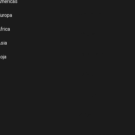
Américas
Alemanha ➚
uropa
frica
Bélgica ➚
sia
Espanha ➚
oja
Itália ➚
Portugal ➚
Suíça ➚
Outros paises ➚